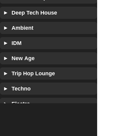
► Deep Tech House
► Ambient
► IDM
► New Age
► Trip Hop Lounge
► Techno
► Electro
► IDM Break Core
► Dub