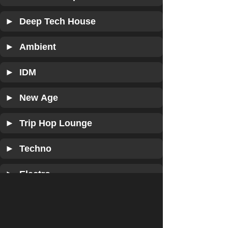
► Deep Tech House
► Ambient
► IDM
► New Age
► Trip Hop Lounge
► Techno
► Electro
► IDM Break Core
► Dub