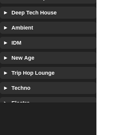
► Deep Tech House
► Ambient
► IDM
► New Age
► Trip Hop Lounge
► Techno
► Electro
► IDM Break Core
► Dub